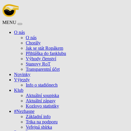
MENU
O nás
O nás
Chorály
Jak se stát Ropákem
Přihláška do fanklubu
Výhody členství
Stanovy RoT
Transparentní účet
Novinky
Výjezdy
Info o stadiónech
Klub
Aktuální soupiska
Aktuální zápasy
Kozlovo statistiky
#Nezhasne
Základní info
Trika na podporu
Veřejná sbírka