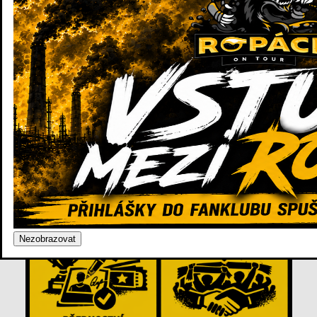
playoff, kdy vstupenek je vždy omezené množství. Členové RoT
mají nezpochybnitelné právo přednostního výběru.
• V neposlední řadě bychom jako výhodu označili být součástí
ropáckého jsoucna, které navozuje pocit sounáležitosti v různorodé
mase lidí, kteří cítí úzké sepětí mezi sebou a hráči na ledě, který
chceme podporovat a "reprezentovat". Toto považujeme za velkou
výhodu a zároveň za jedno z hlavních poslání RoT.
Nezobrazovat